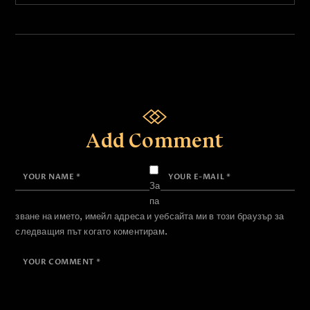
Add Comment
За
па
зване на името, имейл адреса и уебсайта ми в този браузър за
следващия път когато коментирам.