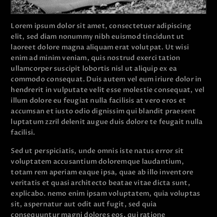
Lorem ipsum dolor sit amet, consectetuer adipiscing
elit, sed diam nonummy nibh euismod tincidunt ut
laoreet dolore magna aliquam erat volutpat. Ut wisi
enim ad minim veniam, quis nostrud exerci tation
ullamcorper suscipit lobortis nisl ut aliquip ex ea
commodo consequat. Duis autem vel eum iriure dolor in
hendrerit in vulputate velit esse molestie consequat, vel
illum dolore eu feugiat nulla facilisis at vero eros et
accumsan et iusto odio dignissim qui blandit praesent
luptatum zzril delenit augue duis dolore te feugait nulla
facilisi.
Sed ut perspiciatis, unde omnis iste natus error sit
voluptatem accusantium doloremque laudantium,
totam rem aperiam eaque ipsa, quae ab illo inventore
veritatis et quasi architecto beatae vitae dicta sunt,
explicabo. nemo enim ipsam voluptatem, quia voluptas
sit, aspernatur aut odit aut fugit, sed quia
consequuntur magni dolores eos, qui ratione