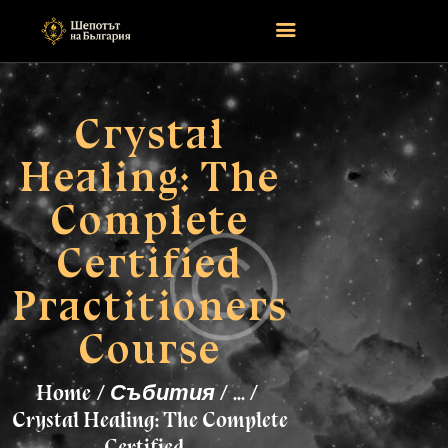
Crystal
НАЧАЛО
Healing: The
ASTROLOGY
ATTEND
Complete
MAGIC
Certified
EVENTS
TAROTSCOPES
Practitioners
PAGES
Course
CONTACT
Home
Събития
...
Crystal Healing: The Complete
Certified...