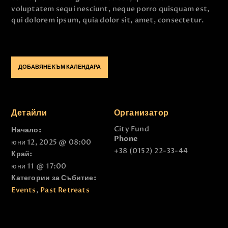
voluptatem sequi nesciunt, neque porro quisquam est,
qui dolorem ipsum, quia dolor sit, amet, consectetur.
ДОБАВЯНЕ КЪМ КАЛЕНДАРА
Детайли
Организатор
City Fund
Начало:
Phone
юни 12, 2025 @ 08:00
+38 (0152) 22-33-44
Край:
юни 11 @ 17:00
Категории за Събитие:
Events
,
Past Retreats