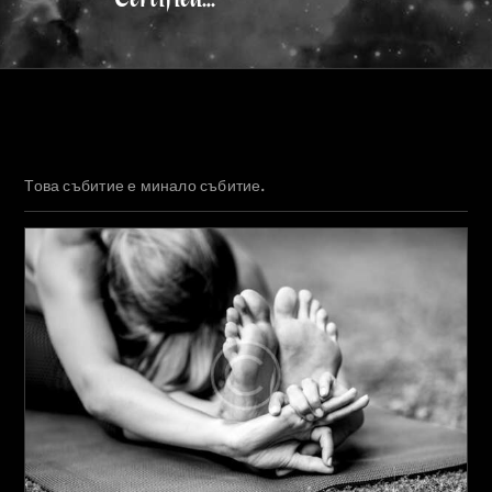
Това събитие е минало събитие.